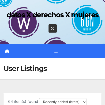
Saltar
al
datos X derechos X mujeres
contenido
User Listings
64 item(s) found