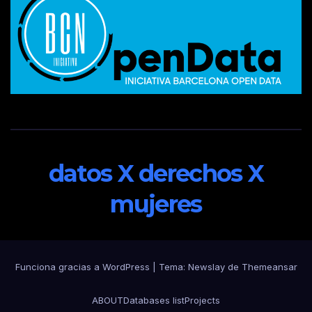
datos X derechos X
mujeres
Funciona gracias a WordPress
|
Tema:
Newslay
de
Themeansar
ABOUT
Databases list
Projects