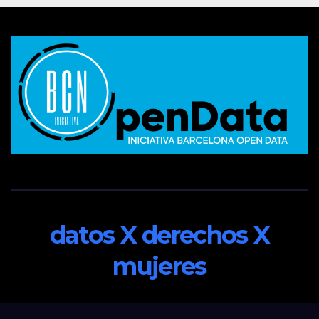
datos X derechos X
mujeres