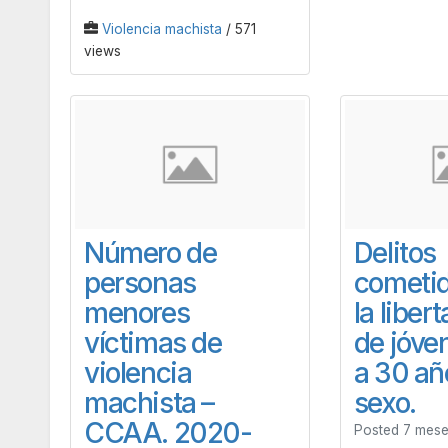
Violencia machista
/ 571
views
Número de
Delitos
personas
cometid
menores
la liber
víctimas de
de jóve
violencia
a 30 añ
machista –
sexo.
CCAA. 2020-
Posted 7 mes