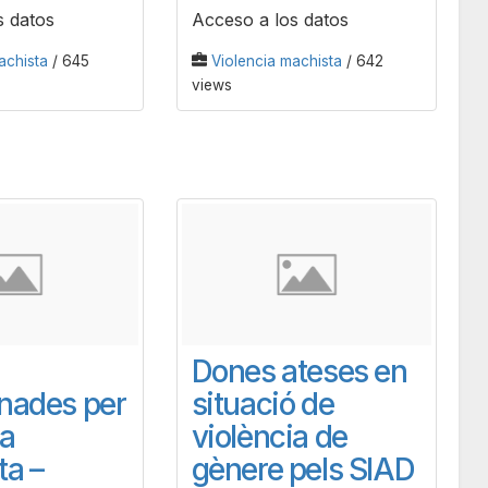
s datos
Acceso a los datos
achista
/ 645
Violencia machista
/ 642
views
Dones ateses en
nades per
situació de
ia
violència de
ta –
gènere pels SIAD