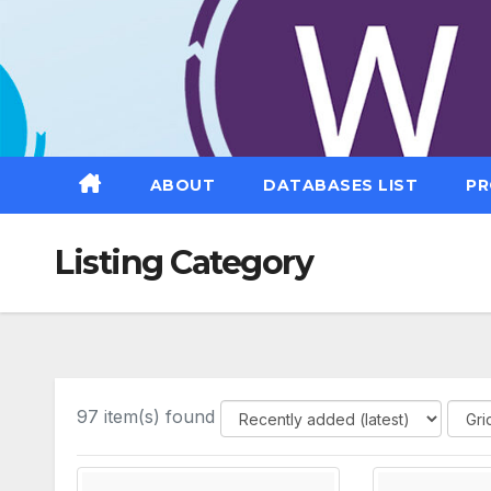
Saltar
al
contenido
ABOUT
DATABASES LIST
PR
Listing Category
97 item(s) found