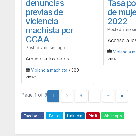
denuncias
Tasa po
previas de
de muje
violencia
2022
machista por
Posted 7 mes
CCAA
Acceso a lo
Posted 7 meses ago
Violencia m
Acceso a los datos
views
Violencia machista
/ 383
views
Page 1 of 9
1
2
3
…
9
»
Facebook
Twitter
Linkedin
Pin It
WhatsApp