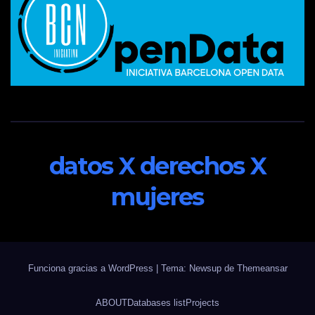
datos X derechos X
mujeres
Funciona gracias a WordPress
|
Tema: Newsup de
Themeansar
ABOUT
Databases list
Projects