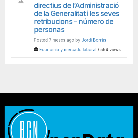
directius de l’Administració
de la Generalitat i les seves
retribucions – número de
personas
Posted 7 meses ago by
Jordi Borràs
Economía y mercado laboral
/ 594 views