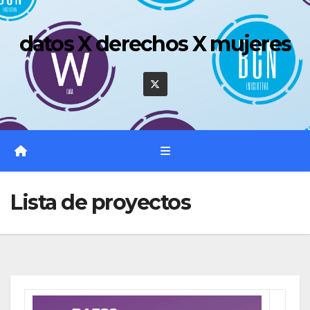
Saltar
al
datos X derechos X mujeres
contenido
Lista de proyectos