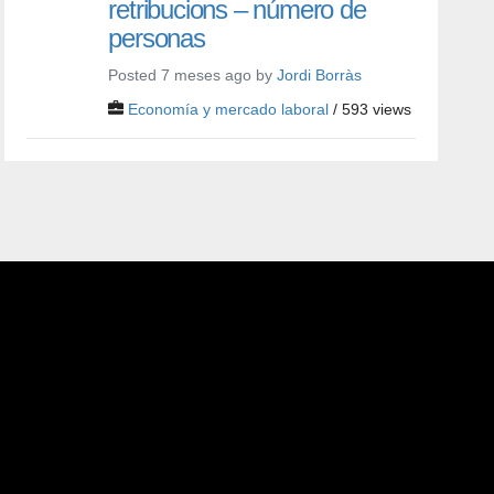
retribucions – número de
personas
Posted 7 meses ago by
Jordi Borràs
Economía y mercado laboral
/ 593 views