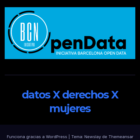
datos X derechos X
mujeres
Funciona gracias a WordPress
|
Tema:
Newslay
de
Themeansar