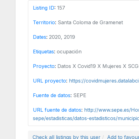
Listing ID
:
157
Territorio
:
Santa Coloma de Gramenet
Dates
:
2020, 2019
Etiquetas
:
ocupación
Proyecto
:
Datos X Covid19 X Mujeres X SC
URL proyecto
:
https://covidmujeres.datalabc
Fuente de datos
:
SEPE
URL fuente de datos
:
http://www.sepe.es/H
sepe/estadisticas/datos-estadisticos/municipi
Check all listings by this user
Add to favour