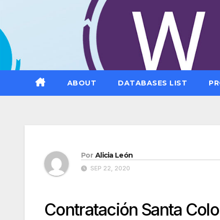
Saltar
al
contenido
ABOUT
DATABASES LIST
PR
Por
Alicia León
SEP 22, 2020
Contratación Santa Colo