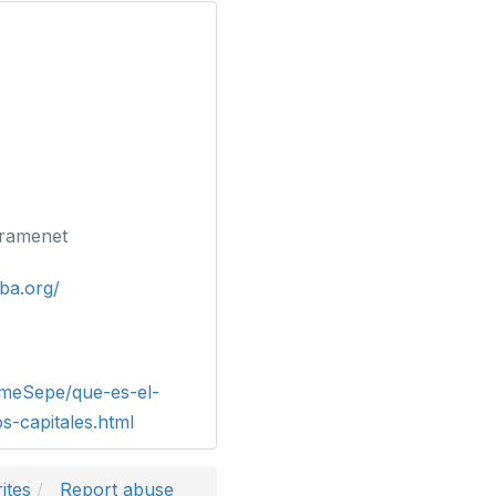
Gramenet
iba.org/
omeSepe/que-es-el-
os-capitales.html
ites
Report abuse