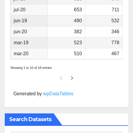
jul-20
653
711
jun-19
490
532
jun-20
382
346
mar-19
523
778
mar-20
510
467
Showing 1 to 10 of 18 entries
Generated by
wpDataTables
Search Datasets