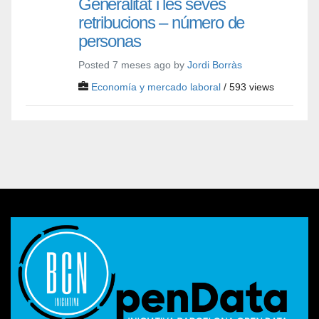
Generalitat i les seves
retribucions – número de
personas
Posted 7 meses ago by
Jordi Borràs
Economía y mercado laboral
/ 593 views