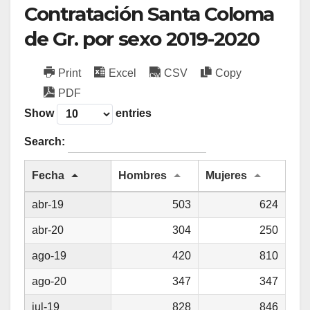
Contratación Santa Coloma
de Gr. por sexo 2019-2020
Print
Excel
CSV
Copy
PDF
Show
entries
Search:
Fecha
Hombres
Mujeres
abr-19
503
624
abr-20
304
250
ago-19
420
810
ago-20
347
347
jul-19
828
846