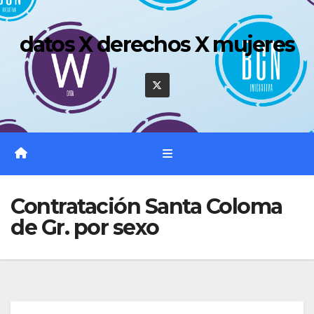
Saltar
al
datos X derechos X mujeres
contenido
Contratación Santa Coloma
de Gr. por sexo