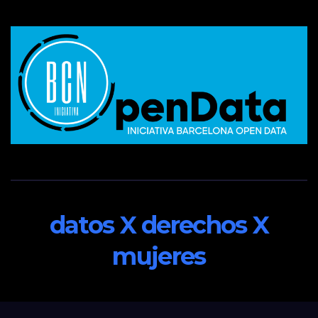
datos X derechos X
mujeres