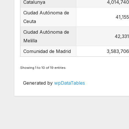
Catalunya
4,014,74
Ciudad Autónoma de
41,15
Ceuta
Ciudad Autónoma de
42,33
Melilla
Comunidad de Madrid
3,583,70
Showing 1 to 10 of 19 entries
Generated by
wpDataTables