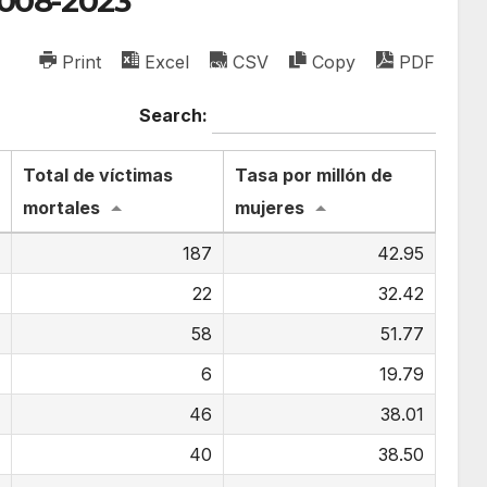
2008-2023
Print
Excel
CSV
Copy
PDF
Search:
Total de víctimas
Tasa por millón de
mortales
mujeres
6
187
42.95
5
22
32.42
3
58
51.77
4
6
19.79
8
46
38.01
1
40
38.50