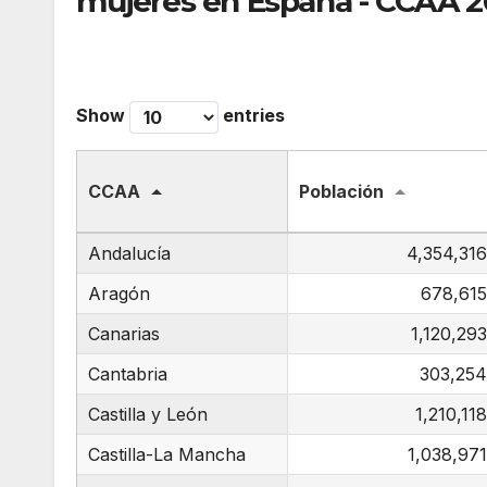
mujeres en España - CCAA 
Show
entries
CCAA
Población
Andalucía
4,354,31
Aragón
678,61
Canarias
1,120,29
Cantabria
303,25
Castilla y León
1,210,11
Castilla-La Mancha
1,038,97