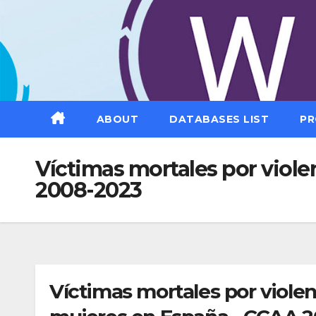
Saltar
al
contenido
ABOUT
DATABASES LIST
PR
Víctimas mortales por viol
2008-2023
Víctimas mortales por violen