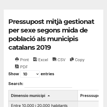
Pressupost mitjà gestionat
per sexe segons mida de
població als municipis
catalans 2019
Print
Excel
CSV
Copy
PDF
Show
entries
Search:
Dimensio municipi
Presssupot mi
Entre 10.000 i 20.000 habitants