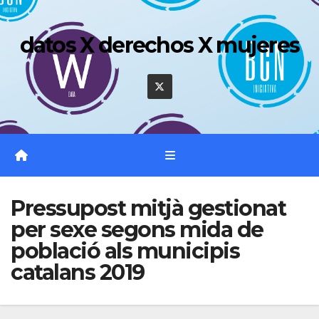
Saltar
al
datos X derechos X mujeres
contenido
Pressupost mitjà gestionat
per sexe segons mida de
població als municipis
catalans 2019