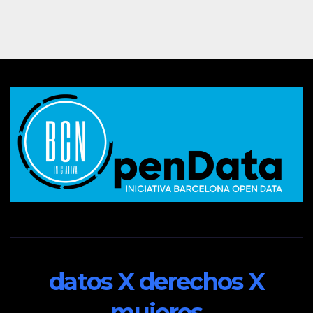
datos X derechos X
mujeres