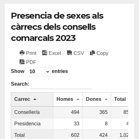
Presencia de sexes als
càrrecs dels consells
comarcals 2023
Print
Excel
CSV
Copy
PDF
Show
entries
Search:
Carrec
Homes
Dones
Total
Conseller/a
494
365
859
Presidencia
33
8
41
Total
602
424
1,026