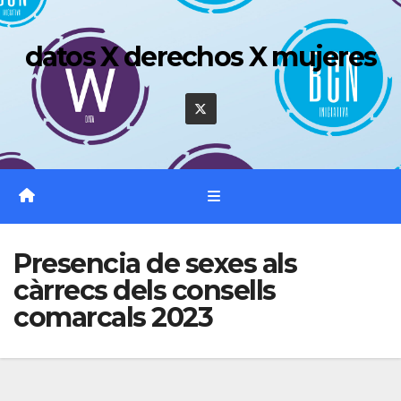
Saltar
al
datos X derechos X mujeres
contenido
Presencia de sexes als
càrrecs dels consells
comarcals 2023