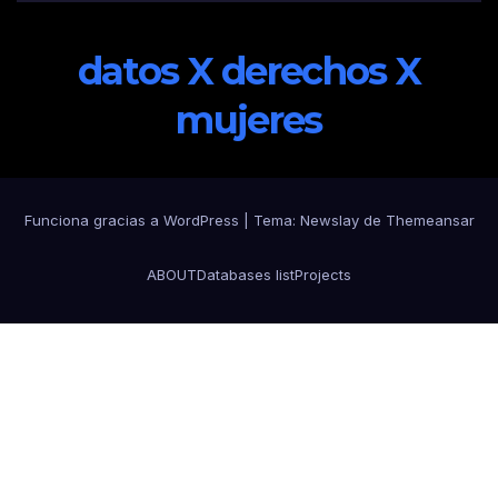
datos X derechos X
mujeres
Funciona gracias a WordPress
|
Tema:
Newslay
de
Themeansar
ABOUT
Databases list
Projects