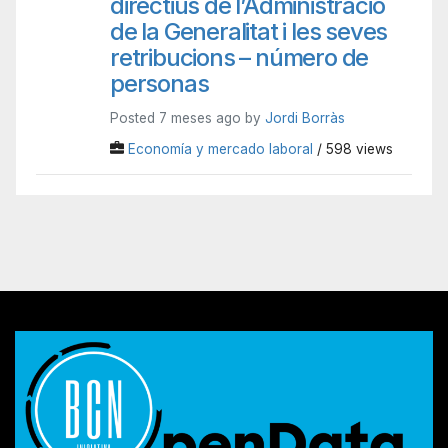
directius de l’Administració
de la Generalitat i les seves
retribucions – número de
personas
Posted 7 meses ago by
Jordi Borràs
Economía y mercado laboral
/ 598 views