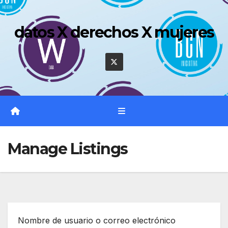
Saltar
al
datos X derechos X mujeres
contenido
Manage Listings
Nombre de usuario o correo electrónico