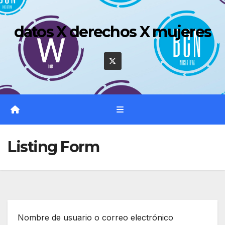
Saltar
al
datos X derechos X mujeres
contenido
Listing Form
Nombre de usuario o correo electrónico