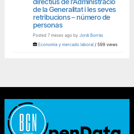
directius de l’Administració
de la Generalitat i les seves
retribucions – número de
personas
Posted 7 meses ago by
Jordi Borràs
Economía y mercado laboral
/ 599 views