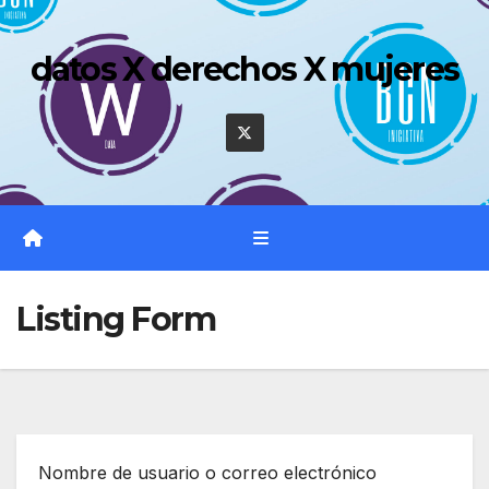
Saltar
al
datos X derechos X mujeres
contenido
Listing Form
Nombre de usuario o correo electrónico