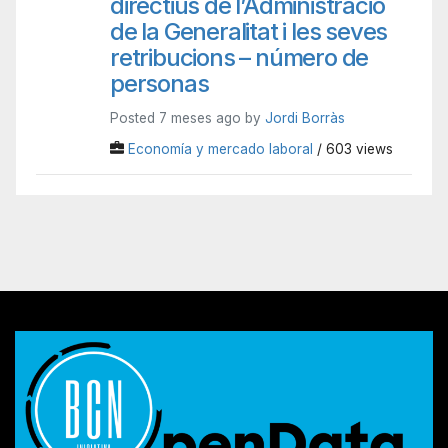
directius de l’Administració
de la Generalitat i les seves
retribucions – número de
personas
Posted 7 meses ago by
Jordi Borràs
Economía y mercado laboral
/ 603 views