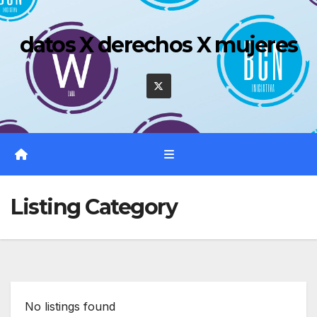
Saltar
al
datos X derechos X mujeres
contenido
Listing Category
No listings found