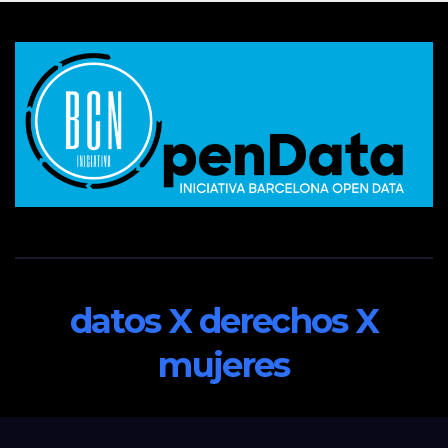
datos X derechos X
mujeres