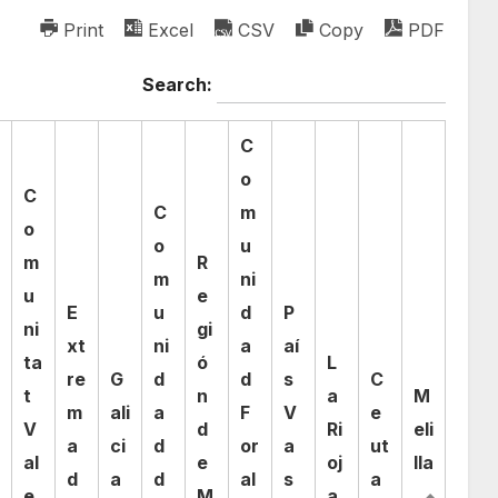
Print
Excel
CSV
Copy
PDF
Search:
C
o
C
C
m
o
o
u
m
R
m
ni
u
e
E
u
d
P
ni
gi
xt
ni
a
aí
ta
ó
L
re
G
d
d
s
C
t
n
a
M
m
ali
a
F
V
e
V
d
Ri
eli
a
ci
d
or
a
ut
al
e
oj
lla
d
a
d
al
s
a
e
M
a