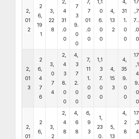
2,
7,
1,1
4,
1
2
7
2,
3,
4
7
0
4,
31
,
6,
3
01
22
31
01
6.
13
1.
7
19
9.
2
8
.0
.0
0
2
0
.
1
0
0
0
0
0
0
2,
4,
1
2
7,
1,1
4,
3,
4
3
,
2,
6,
11
3
4,
35
0
3
7
01
4
1.
7.
15
9.
7
8.
2.
9
3
7
0
0
3
0
4
0
0
6
0
0
0
0
0
2,
4,
6,
4,
1
1,
2
4
6
9
2
,
2,
3,
23
5,
6,
8
8
3
8
01
2
0.
13