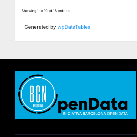
Showing 1 to 10 of 16 entries
Generated by
wpDataTables