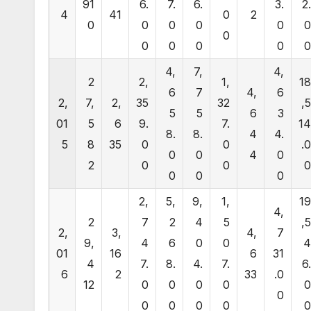
91
6.
7.
6.
3.
2
4
41
0
2
0
0
0
0
0
0
0
0
0
0
4,
7,
4,
2
2,
1,
1
6
7
4,
6
2,
7,
2,
35
32
,
5
5
6
3
01
5
6
9.
7.
1
8.
8.
4
4.
5
8
35
0
0
.
0
0
4
0
2
0
0
0
0
0
2,
5,
9,
1,
1
4,
2
7
2
4
5
,
2,
3,
4,
7
9,
4
6
0
0
01
16
6
31
4
7.
8.
4.
7.
6
6
2
33
.0
12
0
0
0
0
0
0
0
0
0