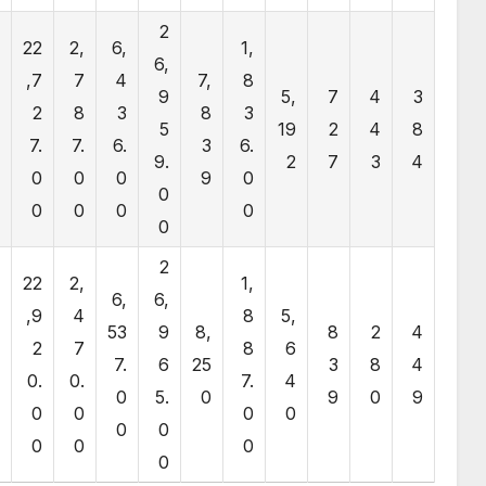
2
22
2,
6,
1,
2
6,
,7
7
4
7,
8
9
9
5,
7
4
3
2
8
3
8
3
2
5
19
2
4
8
7.
7.
6.
3
6.
0
9.
2
7
3
4
0
0
0
9
0
0
0
0
0
0
0
0
2
3
22
2,
1,
6,
6,
0
,9
4
8
5,
53
9
8,
8
2
4
9
2
7
8
6
7.
6
25
3
8
4
.
0.
0.
7.
4
0
5.
0
9
0
9
0
0
0
0
0
0
0
0
0
0
0
0