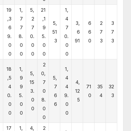
8
19
1,
5,
21
1,
8
,3
7
2
,1
4
5,
3,
6
2
3
6
6
7
7
9
7
51
6
6
7
7
.
9.
8.
0.
5.
0.
3
91
0
3
3
0
0
0
0
0
0
0
0
0
0
0
0
2
8
18
1,
1,
5,
0,
4
,5
9
5,
4
15
7
4,
7
4
9
7
4
71
35
32
3.
0
12
.
0.
5.
6
9.
0
4
3
0
8.
5
0
0
0
6
0
0
0
0
0
0
0
0
17
1,
4,
2