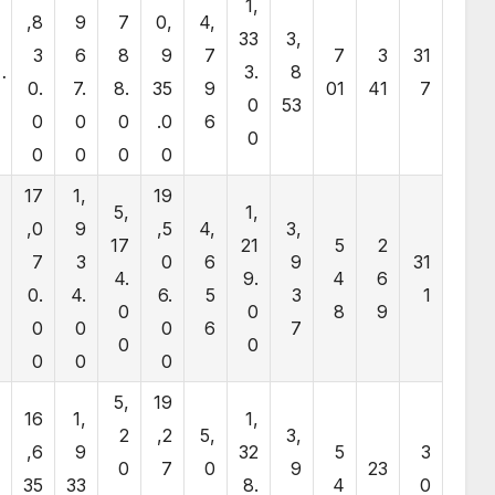
7
1,
,8
9
7
0,
4,
7
33
3,
3
6
8
9
7
7
3
31
7
3.
8
0.
7.
8.
35
9
01
41
7
0
0
53
0
0
0
.0
6
0
0
0
0
0
0
7
17
1,
19
5,
1,
1
,0
9
,5
4,
3,
17
21
5
2
4
7
3
0
6
9
31
4.
9.
4
6
.
0.
4.
6.
5
3
1
0
0
8
9
0
0
0
0
6
7
0
0
0
0
0
0
7
5,
19
16
1,
1,
3
2
,2
5,
3,
,6
9
32
5
3
4
0
7
0
9
23
35
33
8.
4
0