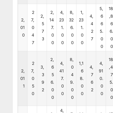
5,
1
2
2,
4,
8,
1,
2,
4,
6
,
2,
7,
14
23
32
23
5
4
6
01
0
7.
1.
6.
1.
7
2
5.
6
0
4
0
0
0
0
3
7
0
7
0
0
0
0
0
2,
8,
1
2
4,
1,1
4,
3,
6
0
4,
,
2,
7,
41
6
91
3
5
4
7
01
0
7.
8.
0.
9
6.
9.
6
5
1
5
0
0
0
2
0
0
2
0
0
0
0
0
0
4,