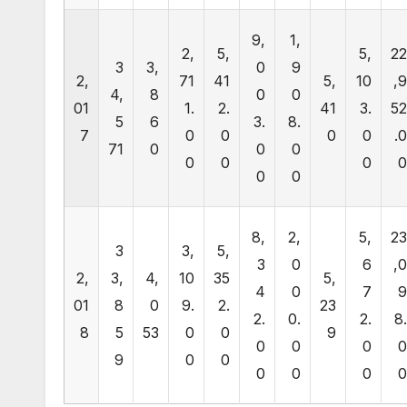
9,
1,
2,
5,
5,
2
3
3,
0
9
2,
71
41
5,
10
,
4,
8
0
0
01
1.
2.
41
3.
5
5
6
3.
8.
7
0
0
0
0
.
71
0
0
0
0
0
0
0
0
8,
2,
5,
2
3
3,
5,
3
0
6
,
2,
3,
4,
10
35
5,
4
0
7
01
8
0
9.
2.
23
2.
0.
2.
8
8
5
53
0
0
9
0
0
0
9
0
0
0
0
0