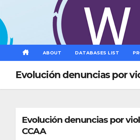
Saltar
al
contenido
ABOUT
DATABASES LIST
PR
Evolución denuncias por vi
Evolución denuncias por vi
CCAA