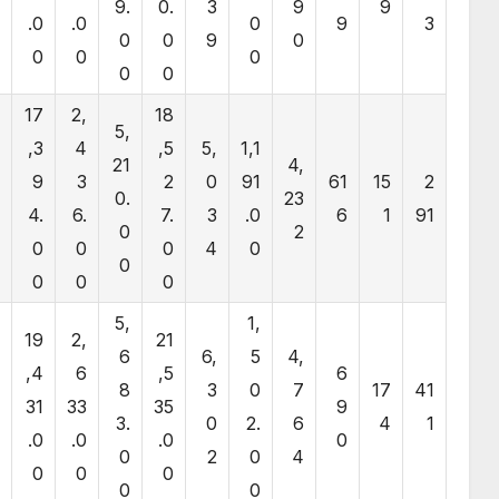
.
9.
0.
3
9
9
.0
.0
0
9
3
0
0
0
9
0
0
0
0
0
0
0
17
2,
18
8
5,
,3
4
,5
5,
1,1
5
21
4,
9
3
2
0
91
61
15
2
4
0.
23
4.
6.
7.
3
.0
6
1
91
0
0
2
0
0
0
4
0
0
0
0
0
0
9
5,
1,
19
2,
21
5
6
6,
5
4,
,4
6
,5
6
4
8
3
0
7
17
41
31
33
35
9
.
3.
0
2.
6
4
1
.0
.0
.0
0
0
0
2
0
4
0
0
0
0
0
0