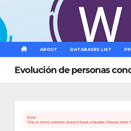
Saltar
al
contenido
ABOUT
DATABASES LIST
PR
Evolución de personas conde
Error
One or more columns doesn't have a header. Please enter h