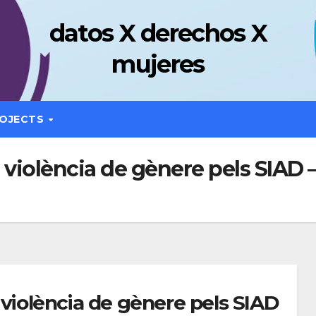
datos X derechos X
mujeres
OJECTS
 violència de gènere pels SIAD –
 violència de gènere pels SIAD