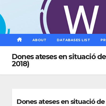
Saltar
al
contenido
ABOUT
DATABASES LIST
PR
Dones ateses en situació de
2018)
Dones ateses en situació de