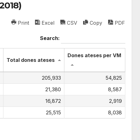
-2018)
Print
Excel
CSV
Copy
PDF
Search:
Dones ateses per VM
Total dones ateses
205,933
54,825
21,380
8,587
16,872
2,919
25,515
8,038