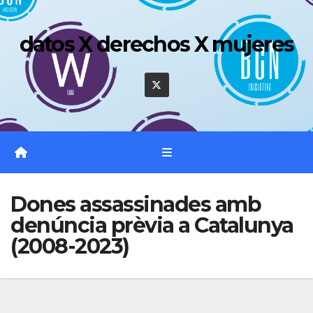
Saltar
al
datos X derechos X mujeres
contenido
Dones assassinades amb
denúncia prèvia a Catalunya
(2008-2023)