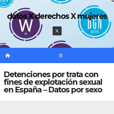
Saltar
al
datos X derechos X mujeres
contenido
Detenciones por trata con
fines de explotación sexual
en España – Datos por sexo