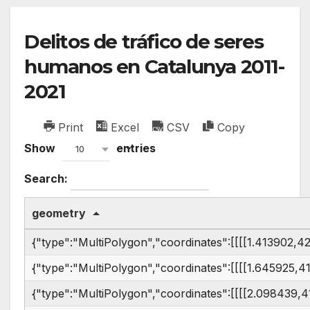
Delitos de tráfico de seres
humanos en Catalunya 2011-
2021
Print
Excel
CSV
Copy
Show
entries
10
Search:
geometry
{"type":"MultiPolygon","coordinates":[[[[1.413902
{"type":"MultiPolygon","coordinates":[[[[1.645925,
{"type":"MultiPolygon","coordinates":[[[[2.098439,