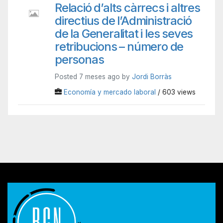
Relació d’alts càrrecs i altres
directius de l’Administració
de la Generalitat i les seves
retribucions – número de
personas
Posted 7 meses ago by
Jordi Borràs
Economía y mercado laboral
/ 603 views