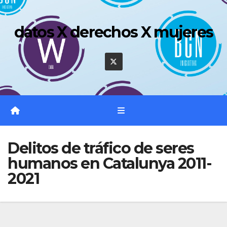
Saltar
al
datos X derechos X mujeres
contenido
Delitos de tráfico de seres
humanos en Catalunya 2011-
2021