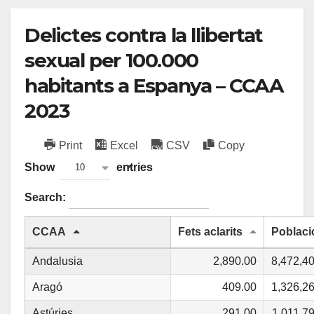
Delictes contra la llibertat
sexual per 100.000
habitants a Espanya – CCAA
2023
Print
Excel
CSV
Copy
Show
entries
10
Search:
CCAA
Fets aclarits
Poblaci
Andalusia
2,890.00
8,472,4
Aragó
409.00
1,326,2
Astúries
291.00
1,011,7