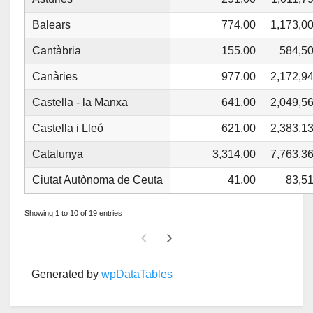
Balears
774.00
1,173,0
Cantàbria
155.00
584,50
Canàries
977.00
2,172,9
Castella - la Manxa
641.00
2,049,5
Castella i Lleó
621.00
2,383,1
Catalunya
3,314.00
7,763,3
Ciutat Autònoma de Ceuta
41.00
83,5
Showing 1 to 10 of 19 entries
Generated by
wpDataTables