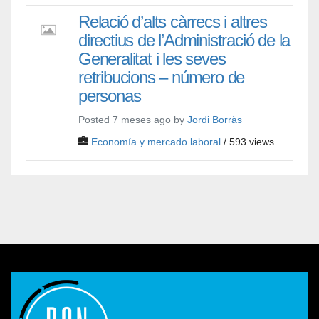
Relació d’alts càrrecs i altres
directius de l’Administració de la
Generalitat i les seves
retribucions – número de
personas
Posted 7 meses ago by
Jordi Borràs
Economía y mercado laboral
/ 593 views