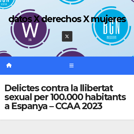
Saltar
al
datos X derechos X mujeres
contenido
Delictes contra la llibertat
sexual per 100.000 habitants
a Espanya – CCAA 2023