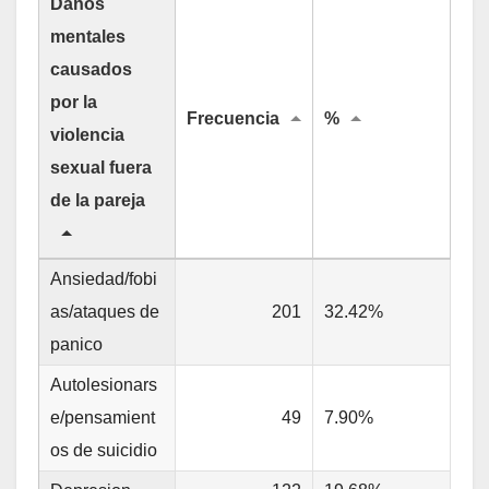
Danos
mentales
causados
por la
Frecuencia
%
violencia
sexual fuera
de la pareja
Ansiedad/fobi
as/ataques de
201
32.42%
panico
Autolesionars
e/pensamient
49
7.90%
os de suicidio