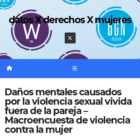
Saltar
al
datos X derechos X mujeres
contenido
Daños mentales causados
por la violencia sexual vivida
fuera de la pareja –
Macroencuesta de violencia
contra la mujer