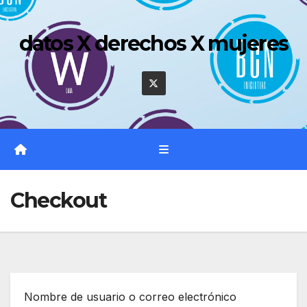
Saltar
al
datos X derechos X mujeres
contenido
Checkout
Nombre de usuario o correo electrónico