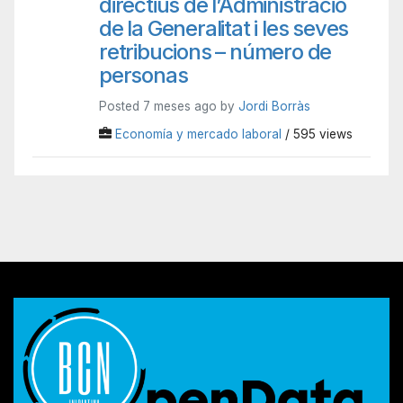
directius de l’Administració
de la Generalitat i les seves
retribucions – número de
personas
Posted 7 meses ago by
Jordi Borràs
Economía y mercado laboral
/ 595 views