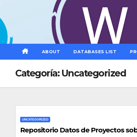
Saltar
al
contenido
ABOUT
DATABASES LIST
PR
Categoría:
Uncategorized
UNCATEGORIZED
Repositorio Datos de Proyectos sob