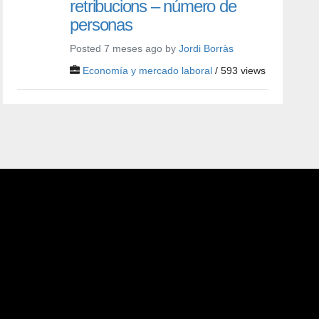
retribucions – número de
personas
Posted 7 meses ago by
Jordi Borràs
Economía y mercado laboral
/ 593 views