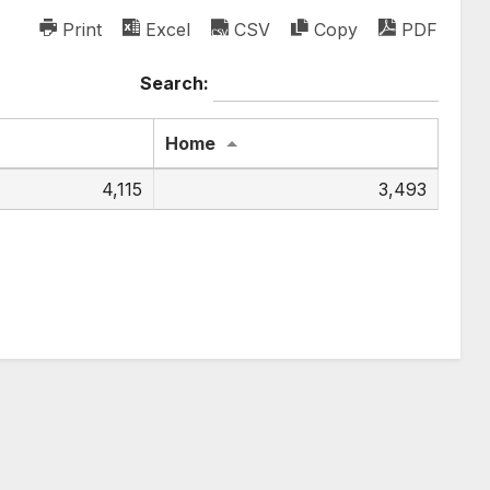
Print
Excel
CSV
Copy
PDF
Search:
Home
4,115
3,493