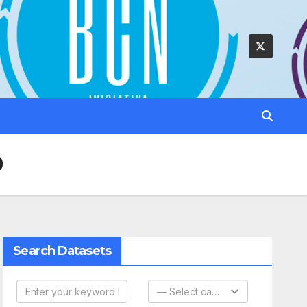
0
Search Datasets