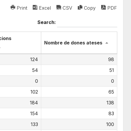
Print
Excel
CSV
Copy
PDF
Search:
cions
Nombre de dones ateses
124
98
54
51
0
0
102
65
184
138
154
83
133
100