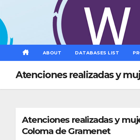
Saltar
al
contenido
ABOUT
DATABASES LIST
PR
Atenciones realizadas y mu
Atenciones realizadas y muj
Coloma de Gramenet