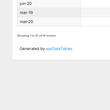
jun-20
mar-19
mar-20
Showing 1 to 10 of 16 entries
Generated by
wpDataTables