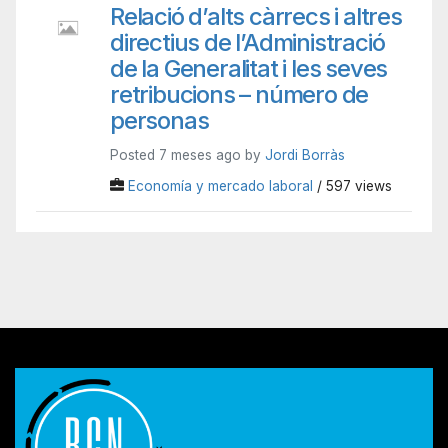
Relació d’alts càrrecs i altres
directius de l’Administració
de la Generalitat i les seves
retribucions – número de
personas
Posted 7 meses ago by
Jordi Borràs
Economía y mercado laboral
/ 597 views