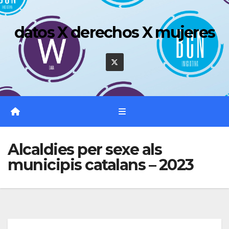
Saltar
al
datos X derechos X mujeres
contenido
Alcaldies per sexe als
municipis catalans – 2023