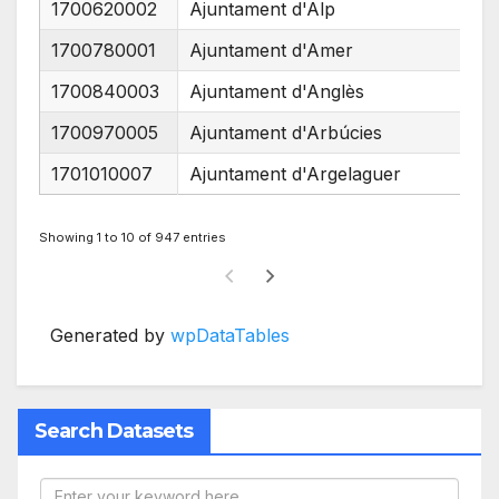
1700620002
Ajuntament d'Alp
17
1700780001
Ajuntament d'Amer
17
1700840003
Ajuntament d'Anglès
17
1700970005
Ajuntament d'Arbúcies
17
1701010007
Ajuntament d'Argelaguer
17
Showing 1 to 10 of 947 entries
Generated by
wpDataTables
Search Datasets