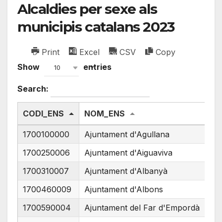
Alcaldies per sexe als
municipis catalans 2023
Print
Excel
CSV
Copy
Show
entries
10
Search:
CODI_ENS
NOM_ENS
CO
1700100000
Ajuntament d'Agullana
17
1700250006
Ajuntament d'Aiguaviva
17
1700310007
Ajuntament d'Albanyà
17
1700460009
Ajuntament d'Albons
17
1700590004
Ajuntament del Far d'Empordà
17