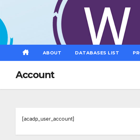
Saltar
al
contenido
ABOUT
DATABASES LIST
PR
Account
[acadp_user_account]