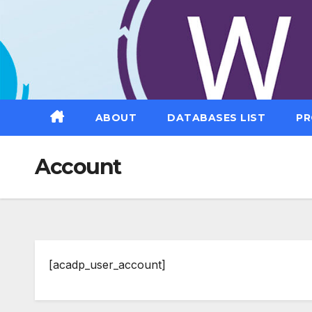
Saltar
al
contenido
ABOUT
DATABASES LIST
PR
Account
[acadp_user_account]