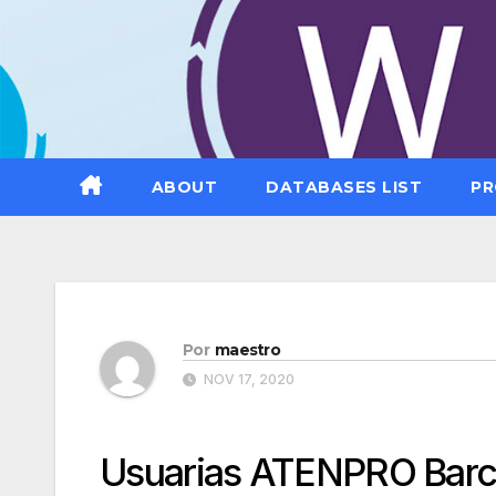
Saltar
al
contenido
ABOUT
DATABASES LIST
PR
Por
maestro
NOV 17, 2020
Usuarias ATENPRO Barc