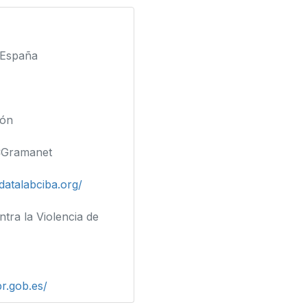
 España
ión
SCGramanet
datalabciba.org/
tra la Violencia de
pr.gob.es/