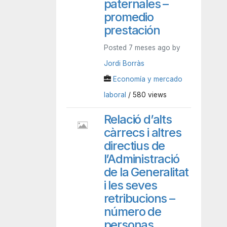
paternales –
promedio
prestación
Posted 7 meses ago by
Jordi Borràs
Economía y mercado
laboral
/ 580 views
Relació d’alts
càrrecs i altres
directius de
l’Administració
de la Generalitat
i les seves
retribucions –
número de
personas