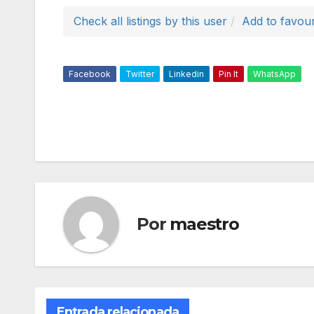
Check all listings by this user
Add to favour
Facebook
Twitter
Linkedin
Pin It
WhatsApp
Por
maestro
Entrada relacionada