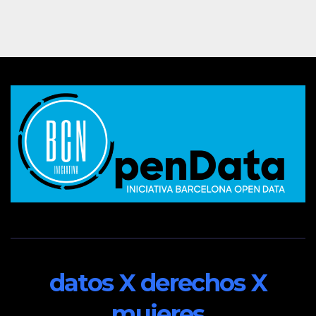
datos X derechos X
mujeres