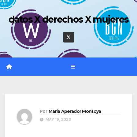
Saltar
al
datos X derechos X mujeres
contenido
Por
María Aperador Montoya
MAY 19, 2023