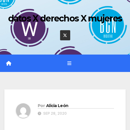
Saltar
al
datos X derechos X mujeres
contenido
Por
Alicia León
SEP 28, 2020