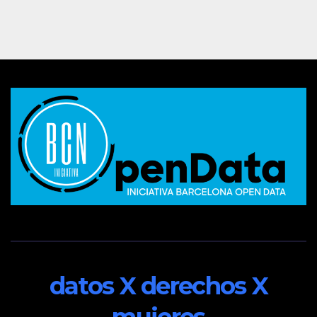
datos X derechos X
mujeres