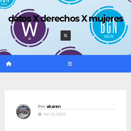
Saltar
al
datos X derechos X mujeres
contenido
Por
akaren
DIC 15, 2020