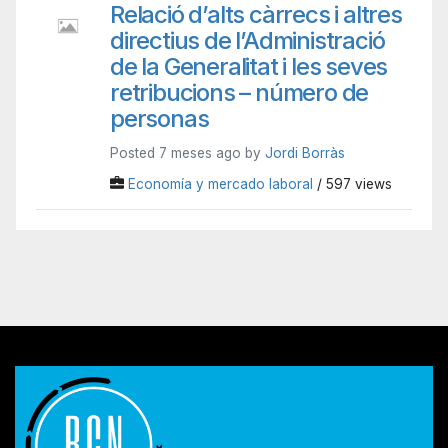
Relació d’alts càrrecs i altres
directius de l’Administració
de la Generalitat i les seves
retribucions – número de
personas
Posted 7 meses ago by
Jordi Borràs
Economía y mercado laboral
/ 597 views