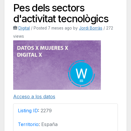
Pes dels sectors
d'activitat tecnològics
Digital
/
Posted 7 meses ago
by
Jordi Borràs
/ 272
views
Acceso a los datos
Listing ID
:
2279
Territorio
:
España