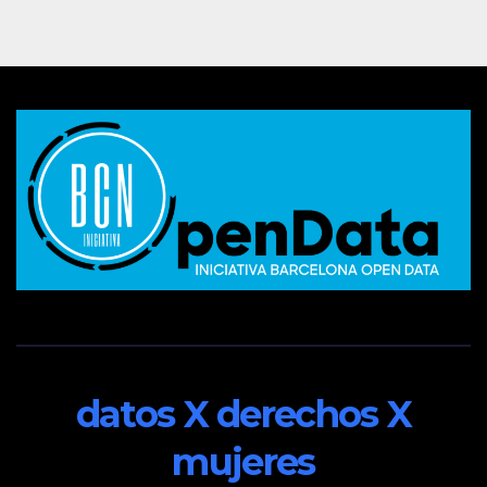
datos X derechos X
mujeres