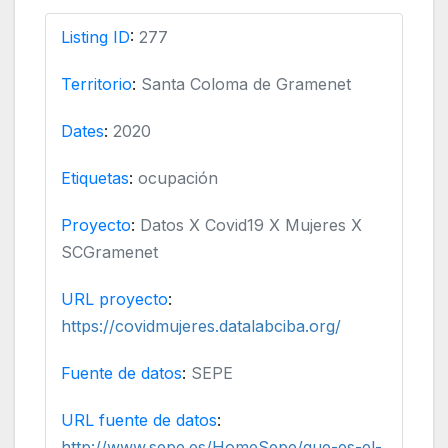
Listing ID
:
277
Territorio
:
Santa Coloma de Gramenet
Dates
:
2020
Etiquetas
:
ocupación
Proyecto
:
Datos X Covid19 X Mujeres X
SCGramenet
URL proyecto
:
https://covidmujeres.datalabciba.org/
Fuente de datos
:
SEPE
URL fuente de datos
:
http://www.sepe.es/HomeSepe/que-es-el-