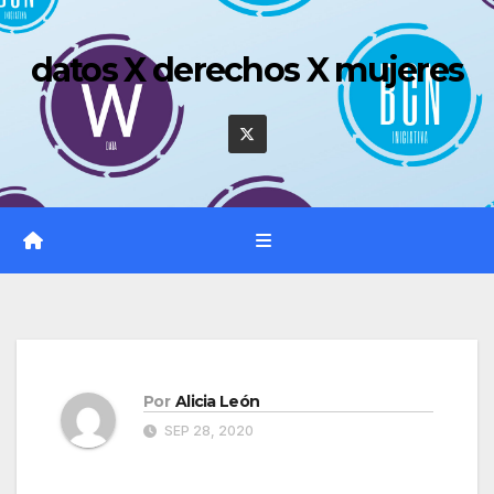
Saltar
al
datos X derechos X mujeres
contenido
Por
Alicia León
SEP 28, 2020