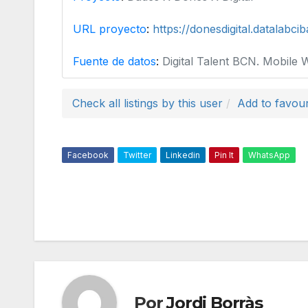
URL proyecto
:
https://donesdigital.datalabcib
Fuente de datos
:
Digital Talent BCN. Mobile 
Check all listings by this user
Add to favour
Facebook
Twitter
Linkedin
Pin It
WhatsApp
Por
Jordi Borràs