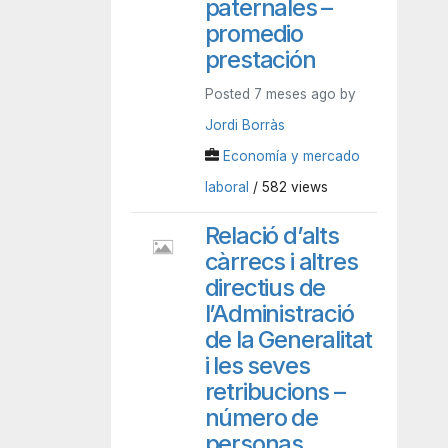
paternales –
promedio
prestación
Posted 7 meses ago by
Jordi Borràs
Economía y mercado
laboral
/ 582 views
Relació d’alts
càrrecs i altres
directius de
l’Administració
de la Generalitat
i les seves
retribucions –
número de
personas