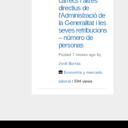
càrrecs i altres
directius de
l’Administració de
la Generalitat i les
seves retribucions
– número de
personas
Posted 7 meses ago by
Jordi Borràs
Economía y mercado
laboral
/ 594 views