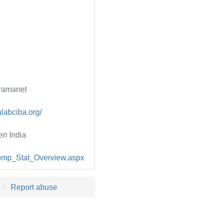
ramanet
alabciba.org/
n India
mComp_Stat_Overview.aspx
Report abuse