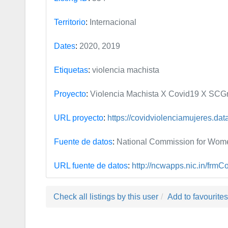
Territorio
:
Internacional
Dates
:
2020, 2019
Etiquetas
:
violencia machista
Proyecto
:
Violencia Machista X Covid19 X SCG
URL proyecto
:
https://covidviolenciamujeres.dat
Fuente de datos
:
National Commission for Wome
URL fuente de datos
:
http://ncwapps.nic.in/fr
Check all listings by this user
Add to favourites