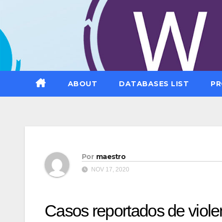
Saltar
al
contenido
ABOUT
DATABASES LIST
PR
Por
maestro
NOV 17, 2020
Casos reportados de viole