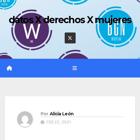
Saltar
al
datos X derechos X mujeres
contenido
Por
Alicia León
FEB 22, 2021