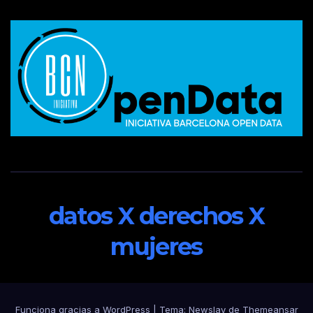
datos X derechos X
mujeres
Funciona gracias a WordPress
|
Tema:
Newslay
de
Themeansar