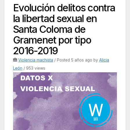
Evolución delitos contra
la libertad sexual en
Santa Coloma de
Gramenet por tipo
2016-2019
Violencia machista
/
Posted 5 años ago
by
Alicia
León
/ 953 views