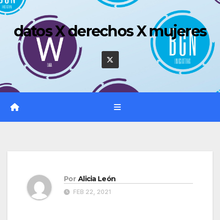
Saltar
al
datos X derechos X mujeres
contenido
Por
Alicia León
FEB 22, 2021