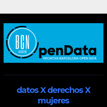
datos X derechos X
mujeres