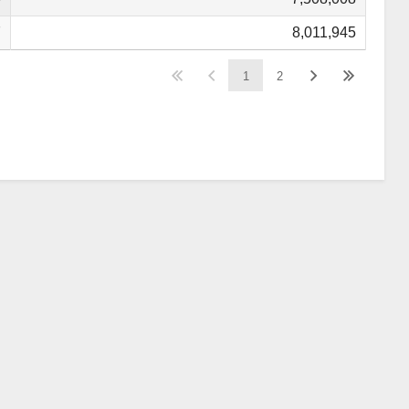
7
8,011,945
1
2