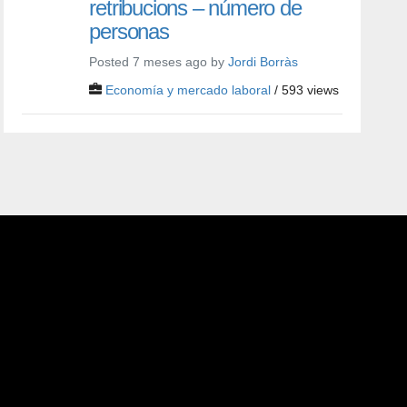
retribucions – número de
personas
Posted 7 meses ago by
Jordi Borràs
Economía y mercado laboral
/ 593 views