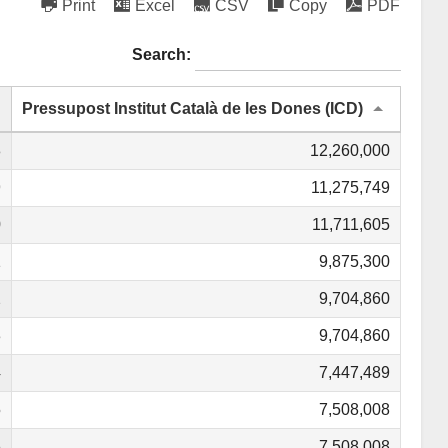
Print
Excel
CSV
Copy
PDF
Search:
Pressupost Institut Català de les Dones (ICD)
8
12,260,000
9
11,275,749
0
11,711,605
1
9,875,300
2
9,704,860
3
9,704,860
4
7,447,489
5
7,508,008
6
7,508,008