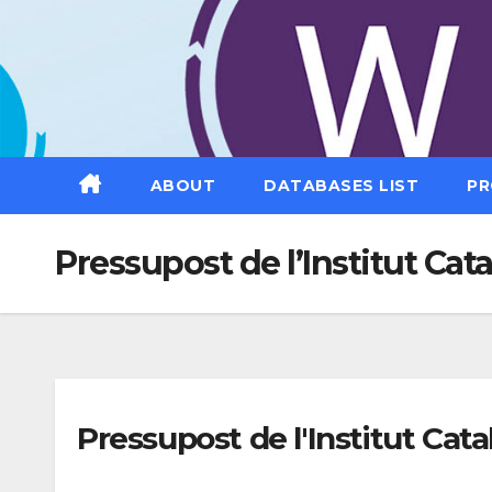
Saltar
al
contenido
ABOUT
DATABASES LIST
PR
Pressupost de l’Institut Cat
Pressupost de l'Institut Cata