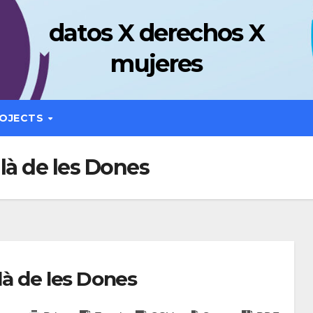
datos X derechos X
mujeres
OJECTS
alà de les Dones
là de les Dones