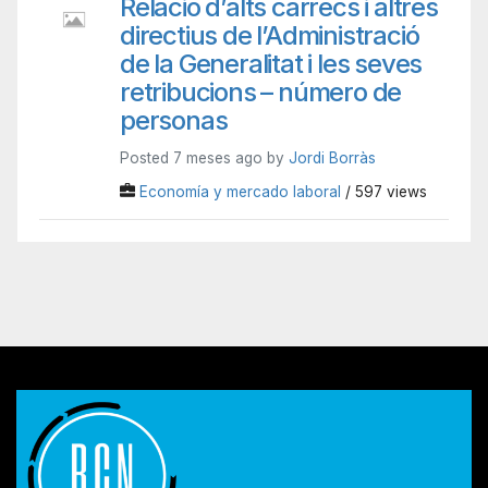
Relació d’alts càrrecs i altres
directius de l’Administració
de la Generalitat i les seves
retribucions – número de
personas
Posted 7 meses ago by
Jordi Borràs
Economía y mercado laboral
/ 597 views