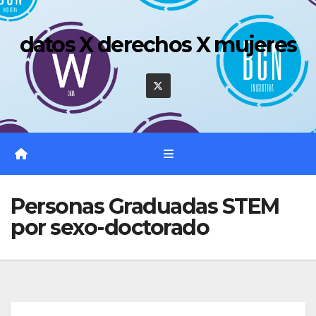
Saltar
al
datos X derechos X mujeres
contenido
Personas Graduadas STEM
por sexo-doctorado