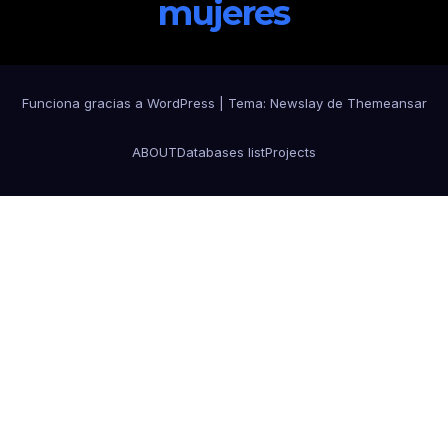
mujeres
Funciona gracias a WordPress
|
Tema:
Newslay
de
Themeansar
ABOUT
Databases list
Projects