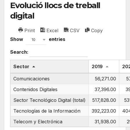
Evolució llocs de treball
digital
Print
Excel
CSV
Copy
Show
entries
10
Search:
Sector
2019
20
Comunicaciones
56,271.00
5
Contenidos Digitales
37,396.00
3
Sector Tecnológico Digital (total)
517,828.00
53
Tecnologías de la Información
392,223.00
404
Telecom y Electrónica
31,938.00
2