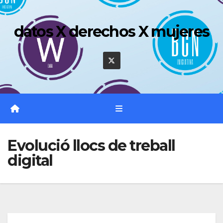
Saltar
al
datos X derechos X mujeres
contenido
Evolució llocs de treball
digital