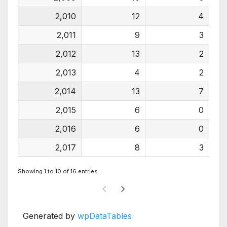
2,010
12
4
2,011
9
3
2,012
13
2
2,013
4
2
2,014
13
7
2,015
6
0
2,016
6
0
2,017
8
3
Showing 1 to 10 of 16 entries
Generated by
wpDataTables