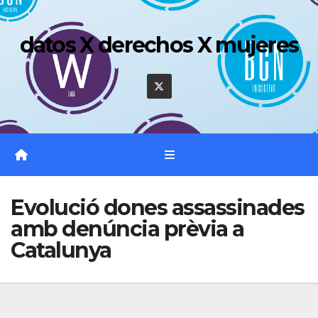
Saltar
al
datos X derechos X mujeres
contenido
Evolució dones assassinades
amb denúncia prèvia a
Catalunya