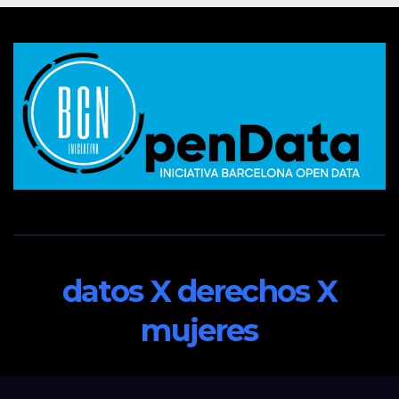
datos X derechos X
mujeres