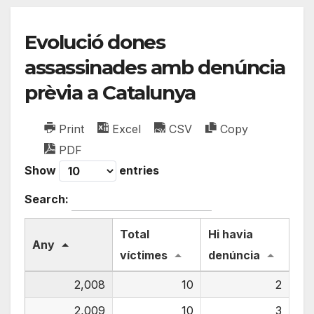
Evolució dones
assassinades amb denúncia
prèvia a Catalunya
Print
Excel
CSV
Copy
PDF
Show
entries
Search:
Total
Hi havia
Any
víctimes
denúncia
2,008
10
2
2,009
10
3